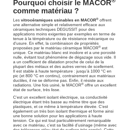
®
Pourquoi choisir le MACOR
comme matériau ?
®
Les
vitrocéramiques usinables en MACOR
offrent
une alternative simple et relativement efficace aux
céramiques techniques DEGUSSIT pour des
applications moins exigentes par exemples en terme de
tenue à la témpérature ou de résistance mécanique ou
d'usure. En effet, la combinaison de propriétés
®
proposées par le matériau céramique MACOR
est
unique. Ce matériau blanc est inodore et a une porosité
nulle, évitant tout phénomène de dégazage sous vide. Il
a un coefficient de dilatation proche de celui de la
plupart des métaux et des autres verres de scellement.
Il est stable à haute température : jusqu’à 1000 °C en
pic (et 800 °C en continu), contrairement aux matériaux
ductiles, il ne se déforme pas. Enfin, il résiste aux
®
radiations. Une fois usiné, le MACOR
offre un excellent
état de surface, très lisse.
C’est un excellent isolant électrique, sa conductivité
électrique étant très basse au même titre que des
plastiques, et ce même à température élevée. C’est
également un très bon isolant thermique et forme ainsi
une bonne solution pour les applications à haute
tension. Ce qui est tout particulièrement remarquable
avec ce matériau, c’est sa facilité d’usinage (même avec
des tolérances et/ou état de surface très serrés). Cette