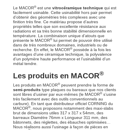
®
Le MACOR
est une
vitrocéramique technique
qui est
facilement usinable. Cette usinabilité hors pair permet
d’obtenir des géométries très complexes avec une
finition très fine. Ce matériau propose d’autres
propriétés telles que son excellente résistance aux
radiations et sa très bonne stabilité dimensionnelle en
température. La combinaison unique d’atouts que
®
présente le MACOR
lui permet de pouvoir être utilisé
dans de très nombreux domaines, industriels ou de
®
recherche. En effet, le MACOR
possède à la fois les
avantages d’une céramique technique, la polyvalence
d’un polymère haute performance et l’usinabilité d’un
métal tendre.
®
Les produits en MACOR
®
Les produits en MACOR
peuvent prendre la forme de
semi-produits
type plaques ou bareaux que nos clients
®
sont libres d’usiner par eux-mêmes (le MACOR
s’usine
très facilement avec des outils conventionnels au
carbure). En tant que distributeur officiel CORNING du
®
MACOR
, nous proposons notamment des maxi-slabs
brut de dimensions utiles 317 x 317 x 54mm, des
barreaux Diamètre 76mm x Longueur 311 mm, des
bâtonnets, des réglettes, des ébauches optimisées…
Nous réalisons aussi l'usinage à façon de pièces en