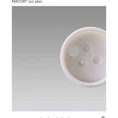
®
MACOR
sur plan.